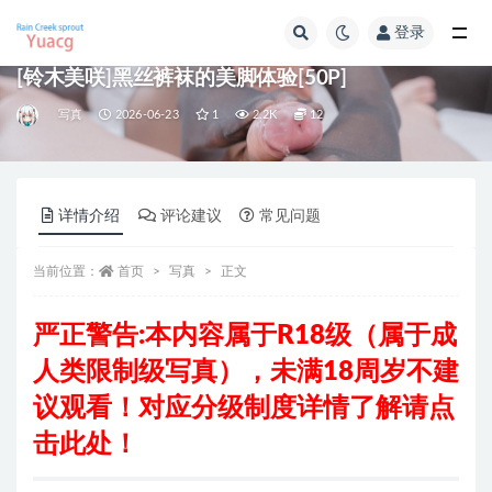
登录
全部
[铃木美咲]黑丝裤袜的美脚体验[50P]
写真
2026-06-23
1
2.2K
12
详情介绍
评论建议
常见问题
当前位置：
首页
写真
正文
严正警告:本内容属于R18级
（属于成
人类限制级写真），
未满18周岁不建
议观看！对应分级制度详情了解请
点
击此处
！