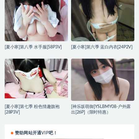
[夏小寒]第八季 水手服[58P3V]
[夏小寒]第六季 蓝白内衣[24P2V]
[夏小寒]第七季 粉色情趣旗袍
[神乐坂萌御]YSLBMY08-户外露
[28P3V]
出[26P]（限时特惠）
赞助网站开通VIP吧！