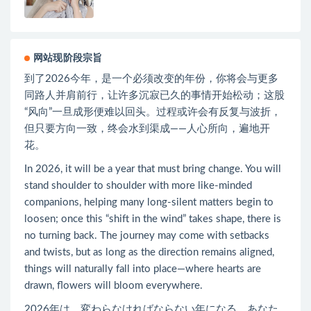
网站现阶段宗旨
到了2026今年，是一个必须改变的年份，你将会与更多
同路人并肩前行，让许多沉寂已久的事情开始松动；这股
“风向”一旦成形便难以回头。过程或许会有反复与波折，
但只要方向一致，终会水到渠成——人心所向，遍地开
花。
In 2026, it will be a year that must bring change. You will
stand shoulder to shoulder with more like-minded
companions, helping many long-silent matters begin to
loosen; once this “shift in the wind” takes shape, there is
no turning back. The journey may come with setbacks
and twists, but as long as the direction remains aligned,
things will naturally fall into place—where hearts are
drawn, flowers will bloom everywhere.
2026年は、変わらなければならない年になる。あなた