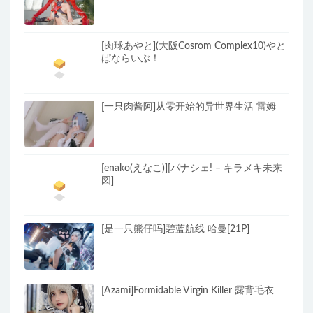
[肉球あやと](大阪Cosrom Complex10)やと
ぱならいぶ！
[一只肉酱阿]从零开始的异世界生活 雷姆
[enako(えなこ)][パナシェ! – キラメキ未来
図]
[是一只熊仔吗]碧蓝航线 哈曼[21P]
[Azami]Formidable Virgin Killer 露背毛衣