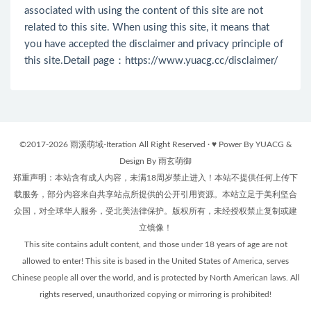
associated with using the content of this site are not
related to this site. When using this site, it means that
you have accepted the disclaimer and privacy principle of
this site.Detail page：
https://www.yuacg.cc/disclaimer/
©2017-2026 雨溪萌域-Iteration All Right Reserved · ♥ Power By YUACG &
Design By 雨玄萌御
郑重声明：本站含有成人内容，未满18周岁禁止进入！本站不提供任何上传下
载服务，部分内容来自共享站点所提供的公开引用资源。本站立足于美利坚合
众国，对全球华人服务，受北美法律保护。版权所有，未经授权禁止复制或建
立镜像！
This site contains adult content, and those under 18 years of age are not
allowed to enter! This site is based in the United States of America, serves
Chinese people all over the world, and is protected by North American laws. All
rights reserved, unauthorized copying or mirroring is prohibited!