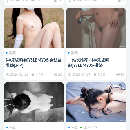
2026-07-18
1.7K
18
2026-01-11
2.1K
1
写真
写真
[神乐坂萌御]YSLBMY06-合法贫
（站长推荐）[神乐坂萌
乳娘[34P]
御]YSLBMY05-淋浴
2026-01-11
4.9K
20
2025-03-17
3.5K
40
写真
写真
原创推荐