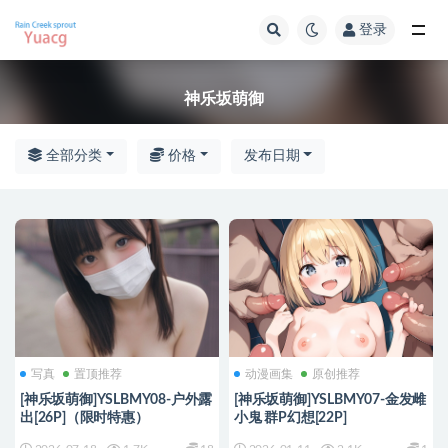
登录
全部
神乐坂萌御
全部分类
价格
发布日期
写真
置顶推荐
动漫画集
原创推荐
[神乐坂萌御]YSLBMY08-户外露
[神乐坂萌御]YSLBMY07-金发雌
出[26P]（限时特惠）
小鬼 群P幻想[22P]