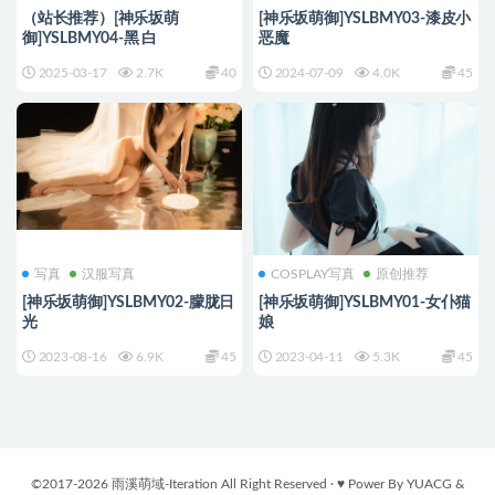
（站长推荐）[神乐坂萌
[神乐坂萌御]YSLBMY03-漆皮小
御]YSLBMY04-黑 白
恶魔
2025-03-17
2.7K
40
2024-07-09
4.0K
45
写真
汉服写真
COSPLAY写真
原创推荐
[神乐坂萌御]YSLBMY02-朦胧日
[神乐坂萌御]YSLBMY01-女仆猫
光
娘
2023-08-16
6.9K
45
2023-04-11
5.3K
45
©2017-2026 雨溪萌域-Iteration All Right Reserved · ♥ Power By YUACG &