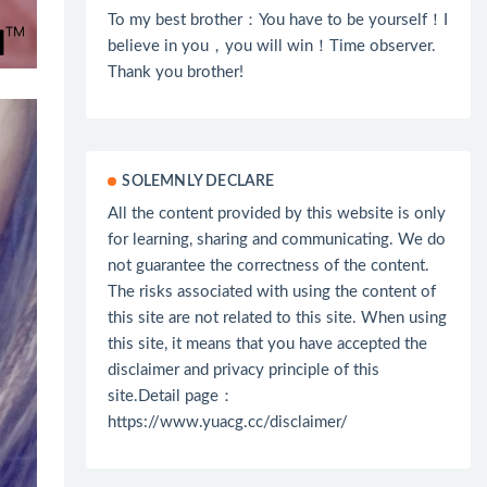
To my best brother：You have to be yourself！I
believe in you，you will win！Time observer.
Thank you brother!
SOLEMNLY DECLARE
All the content provided by this website is only
for learning, sharing and communicating. We do
not guarantee the correctness of the content.
The risks associated with using the content of
this site are not related to this site. When using
this site, it means that you have accepted the
disclaimer and privacy principle of this
site.Detail page：
https://www.yuacg.cc/disclaimer/