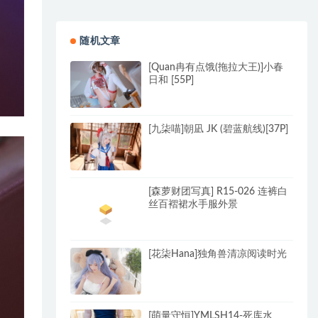
随机文章
[Quan冉有点饿(拖拉大王)]小春
日和 [55P]
[九柒喵]朝凪 JK (碧蓝航线)[37P]
[森萝财团写真] R15-026 连裤白
丝百褶裙水手服外景
[花柒Hana]独角兽清凉阅读时光
[萌量守恒]YMLSH14-死库水