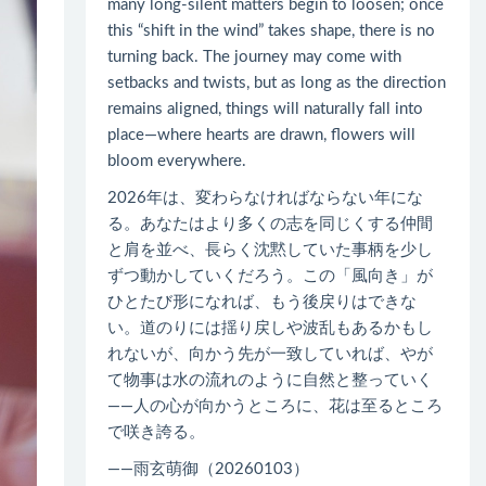
many long-silent matters begin to loosen; once
this “shift in the wind” takes shape, there is no
turning back. The journey may come with
setbacks and twists, but as long as the direction
remains aligned, things will naturally fall into
place—where hearts are drawn, flowers will
bloom everywhere.
2026年は、変わらなければならない年にな
る。あなたはより多くの志を同じくする仲間
と肩を並べ、長らく沈黙していた事柄を少し
ずつ動かしていくだろう。この「風向き」が
ひとたび形になれば、もう後戻りはできな
い。道のりには揺り戻しや波乱もあるかもし
れないが、向かう先が一致していれば、やが
て物事は水の流れのように自然と整っていく
――人の心が向かうところに、花は至るところ
で咲き誇る。
——雨玄萌御（20260103）