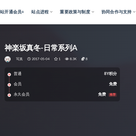
网站开通会员+
站点进程
重要政策与制度
协同合作与支持
神楽坂真冬-日常系列A
写真
2017-05-04
1
8.3K
8
普通
8Y积分
会员
免费
永久会员
免费
推荐