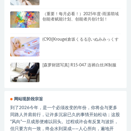
（重要！每月必看！）2025年度-雨溪萌域
创能者赋能计划、创能者共创计划！
(C90)[Krouge(倉坂くるる)]いぬみみっくす
[森萝财团写真] R15-047 连裤白丝JK制服
网站现阶段宗旨
到了2026今年，是一个必须改变的年份，你将会与更多
同路人并肩前行，让许多沉寂已久的事情开始松动；这股
“风向”一旦成形便难以回头。过程或许会有反复与波折，
但只要方向一致，终会水到渠成——人心所向，遍地开