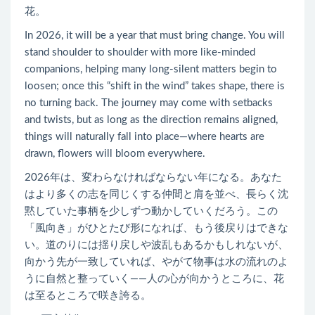
花。
In 2026, it will be a year that must bring change. You will
stand shoulder to shoulder with more like-minded
companions, helping many long-silent matters begin to
loosen; once this “shift in the wind” takes shape, there is
no turning back. The journey may come with setbacks
and twists, but as long as the direction remains aligned,
things will naturally fall into place—where hearts are
drawn, flowers will bloom everywhere.
2026年は、変わらなければならない年になる。あなた
はより多くの志を同じくする仲間と肩を並べ、長らく沈
黙していた事柄を少しずつ動かしていくだろう。この
「風向き」がひとたび形になれば、もう後戻りはできな
い。道のりには揺り戻しや波乱もあるかもしれないが、
向かう先が一致していれば、やがて物事は水の流れのよ
うに自然と整っていく――人の心が向かうところに、花
は至るところで咲き誇る。