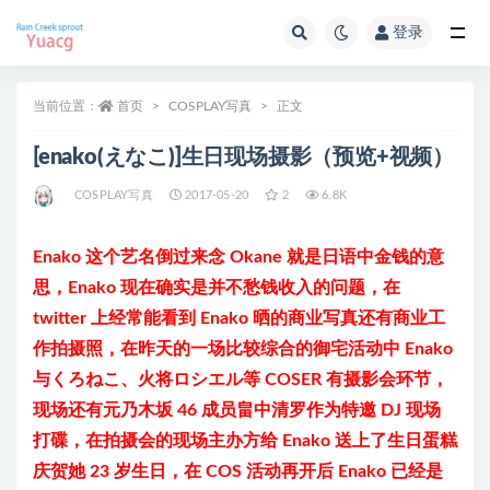
登录
全部
当前位置：
首页
COSPLAY写真
正文
[enako(えなこ)]生日现场摄影（预览+视频）
COSPLAY写真
2017-05-20
2
6.8K
Enako 这个艺名倒过来念 Okane 就是日语中金钱的意
思，Enako 现在确实是并不愁钱收入的问题，在
twitter 上经常能看到 Enako 晒的商业写真还有商业工
作拍摄照，在昨天的一场比较综合的御宅活动中 Enako
与くろねこ、火将ロシエル等 COSER 有摄影会环节，
现场还有元乃木坂 46 成员畠中清罗作为特邀 DJ 现场
打碟，在拍摄会的现场主办方给 Enako 送上了生日蛋糕
庆贺她 23 岁生日，在 COS 活动再开后 Enako 已经是