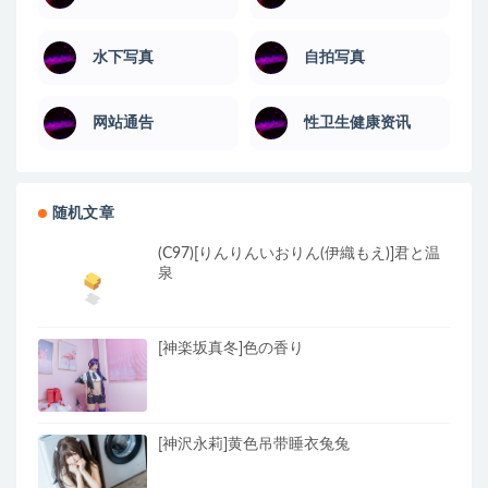
水下写真
自拍写真
网站通告
性卫生健康资讯
随机文章
(C97)[りんりんいおりん(伊織もえ)]君と温
泉
[神楽坂真冬]色の香り
[神沢永莉]黄色吊带睡衣兔兔