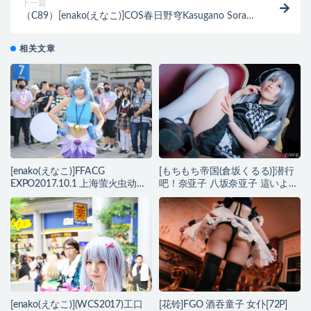
下一篇
（C89）[enako(えなこ)]COS春日野穹Kasugano Sora、
かすがの そら、穹妹
相关文章
[enako(えなこ)]FFACG
[もちもち帝国(倉坂くるる)]潜行
EXPO2017.10.1 上海萤火虫动漫
吧！奈亚子 八坂奈亚子 這いよ
展
れ！ニャル子さん
[enako(えなこ)](WCS2017)工口
[花铃]FGO 酒吞童子 女仆[72P]