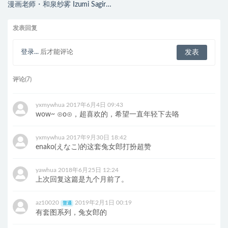
漫画老师・和泉纱雾 Izumi Sagiri
Cosplay
发表回复
登录...
后才能评论
评论(7)
yxmywhua
2017年6月4日 09:43
wow~ ⊙o⊙，超喜欢的，希望一直年轻下去咯
yxmywhua
2017年9月30日 18:42
enako(えなこ)的这套兔女郎打扮超赞
yawhua
2018年6月25日 12:24
上次回复这篇是九个月前了。
az10020
2019年2月1日 00:19
普通
有套图系列，兔女郎的