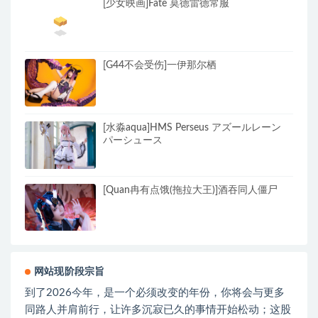
[少女映画]Fate 莫德雷德常服
[G44不会受伤]一伊那尔栖
[水淼aqua]HMS Perseus アズールレーン
パーシュース
[Quan冉有点饿(拖拉大王)]酒吞同人僵尸
网站现阶段宗旨
到了2026今年，是一个必须改变的年份，你将会与更多
同路人并肩前行，让许多沉寂已久的事情开始松动；这股