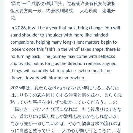
“风向”一旦成形便难以回头。过程或许会有反复与波折，
但只要方向一致，终会水到渠成——人心所向，遍地开
花。
In 2026, it will be a year that must bring change. You will
stand shoulder to shoulder with more like-minded
companions, helping many long-silent matters begin to
loosen; once this “shift in the wind” takes shape, there is
no turning back. The journey may come with setbacks
and twists, but as long as the direction remains aligned,
things will naturally fall into place—where hearts are
drawn, flowers will bloom everywhere.
2026年は、変わらなければならない年になる。あなた
はより多くの志を同じくする仲間と肩を並べ、長らく沈
黙していた事柄を少しずつ動かしていくだろう。この
「風向き」がひとたび形になれば、もう後戻りはできな
い。道のりには揺り戻しや波乱もあるかもしれないが、
向かう先が一致していれば、やがて物事は水の流れのよ
うに自然と整っていく――人の心が向かうところに、花