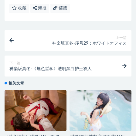
收藏
海报
链接
上一篇
神楽坂真冬-序号29：ホワイトオフィス
下一篇
神楽坂真冬-《無色哲学》透明黑白护士双人
相关文章