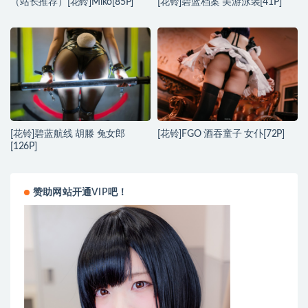
（站长推荐）[花铃]Miko[85P]
[花铃]碧蓝档案 美游泳装[41P]
[花铃]碧蓝航线 胡滕 兔女郎
[花铃]FGO 酒吞童子 女仆[72P]
[126P]
赞助网站开通VIP吧！