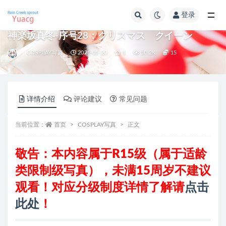
登录
全部
神楽坂真冬-序号28：クリスマス クイーン
COSPLAY写真
2021-01-20
1
10.2K
15
详情介绍
评论建议
常见问题
当前位置：
首页
COSPLAY写真
正文
敬告：本内容属于R15级（属于适龄
类限制级写真）
，
未满15周岁不建议
观看
！对应分级制度详情了解请
点击
此处
！