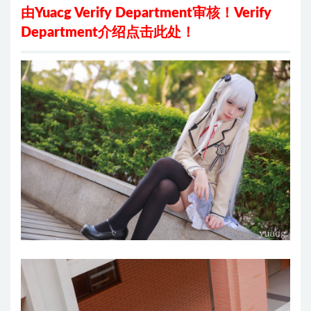
由Yuacg Verify Department审核！
Verify
Department介绍
点击此处
！