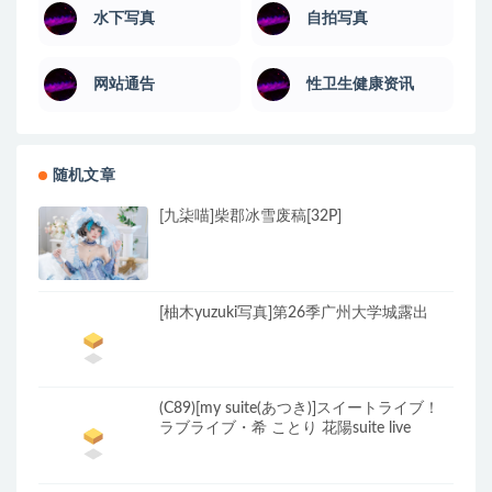
水下写真
自拍写真
网站通告
性卫生健康资讯
随机文章
[九柒喵]柴郡冰雪废稿[32P]
[柚木yuzuki写真]第26季广州大学城露出
(C89)[my suite(あつき)]スイートライブ！
ラブライブ・希 ことり 花陽suite live