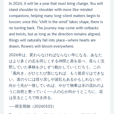
In 2026, it will be a year that must bring change. You will
stand shoulder to shoulder with more like-minded
companions, helping many long-silent matters begin to
loosen; once this “shift in the wind” takes shape, there is
no turning back. The journey may come with setbacks
and twists, but as long as the direction remains aligned,
things will naturally fall into place—where hearts are
drawn, flowers will bloom everywhere.
2026年は、変わらなければならない年になる。あなた
はより多くの志を同じくする仲間と肩を並べ、長らく沈
黙していた事柄を少しずつ動かしていくだろう。この
「風向き」がひとたび形になれば、もう後戻りはできな
い。道のりには揺り戻しや波乱もあるかもしれないが、
向かう先が一致していれば、やがて物事は水の流れのよ
うに自然と整っていく――人の心が向かうところに、花
は至るところで咲き誇る。
——雨玄萌御（20260103）