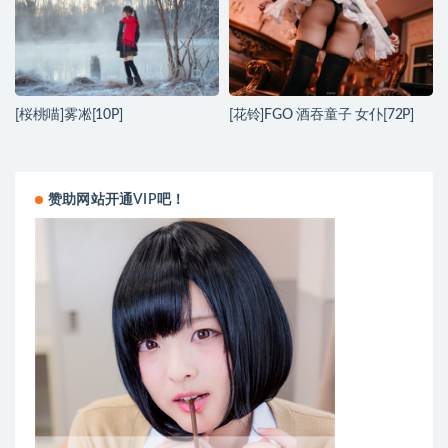
[桜桃喵]雾凇[10P]
[花铃]FGO 酒吞童子 女仆[72P]
赞助网站开通VIP吧！