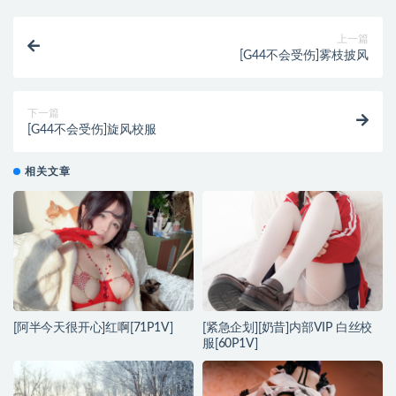
上一篇
[G44不会受伤]雾枝披风
下一篇
[G44不会受伤]旋风校服
相关文章
[阿半今天很开心]红啊[71P1V]
[紧急企划][奶昔]内部VIP 白丝校
服[60P1V]