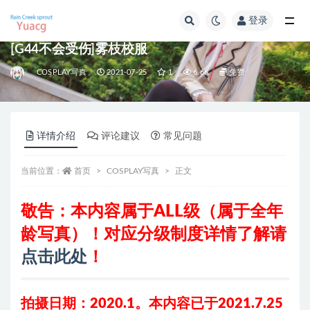
登录
全部
[G44不会受伤]雾枝校服
COSPLAY写真
2021-07-25
1
6.6K
免费
详情介绍
评论建议
常见问题
当前位置：
首页
COSPLAY写真
正文
敬告：本内容属于ALL级（属于全年
龄写真）！对应分级制度详情了解请
点击此处
！
拍摄日期：2020.1。
本内容已于2021.7.25