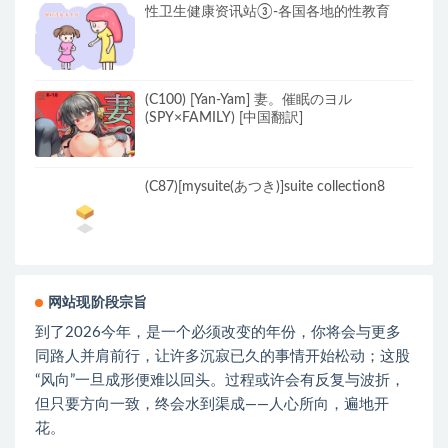
性卫生健康资讯站③-各国各地的性教育
(C100) [Yan-Yam] 妻。催眠のヨル
(SPY×FAMILY) [中国翻訳]
(C87)[mysuite(あつき)]suite collection8
网站现阶段宗旨
到了2026今年，是一个必须改变的年份，你将会与更多
同路人并肩前行，让许多沉寂已久的事情开始松动；这股
“风向”一旦成形便难以回头。过程或许会有反复与波折，
但只要方向一致，终会水到渠成——人心所向，遍地开
花。