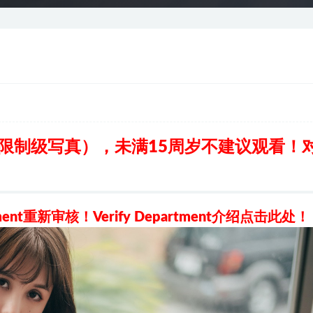
类限制级写真）
，
未满15周岁不建议观看
！
rtment重新审核！
Verify Department介绍
点击此处
！