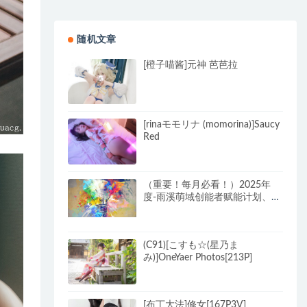
随机文章
[橙子喵酱]元神 芭芭拉
[rinaモモリナ (momorina)]Saucy
Red
（重要！每月必看！）2025年
度-雨溪萌域创能者赋能计划、创
能者共创计划！
(C91)[こすも☆(星乃ま
み)]OneYaer Photos[213P]
[布丁大法]修女[167P3V]