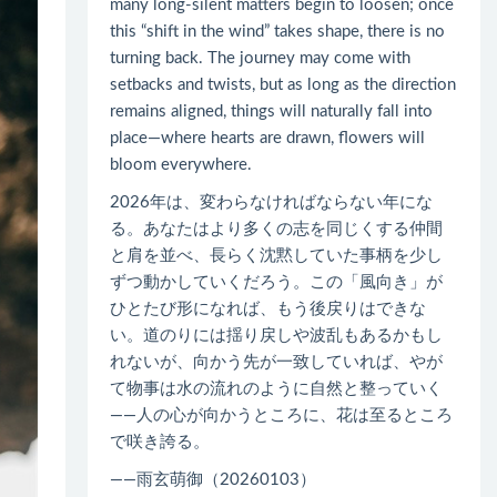
many long-silent matters begin to loosen; once
this “shift in the wind” takes shape, there is no
turning back. The journey may come with
setbacks and twists, but as long as the direction
remains aligned, things will naturally fall into
place—where hearts are drawn, flowers will
bloom everywhere.
2026年は、変わらなければならない年にな
る。あなたはより多くの志を同じくする仲間
と肩を並べ、長らく沈黙していた事柄を少し
ずつ動かしていくだろう。この「風向き」が
ひとたび形になれば、もう後戻りはできな
い。道のりには揺り戻しや波乱もあるかもし
れないが、向かう先が一致していれば、やが
て物事は水の流れのように自然と整っていく
――人の心が向かうところに、花は至るところ
で咲き誇る。
——雨玄萌御（20260103）