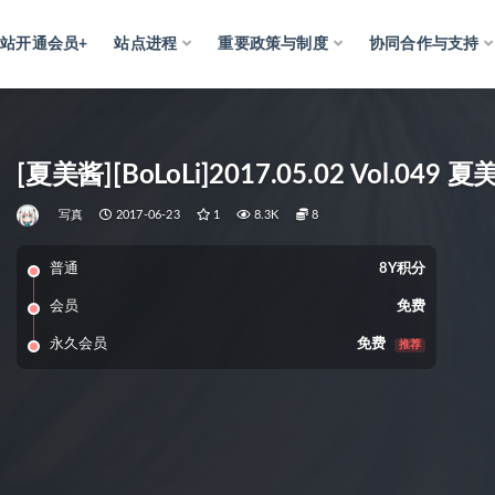
网站开通会员+
站点进程
重要政策与制度
协同合作与支持
[夏美酱][BoLoLi]2017.05.02 Vol.049 
写真
2017-06-23
1
8.3K
8
普通
8Y积分
会员
免费
永久会员
免费
推荐