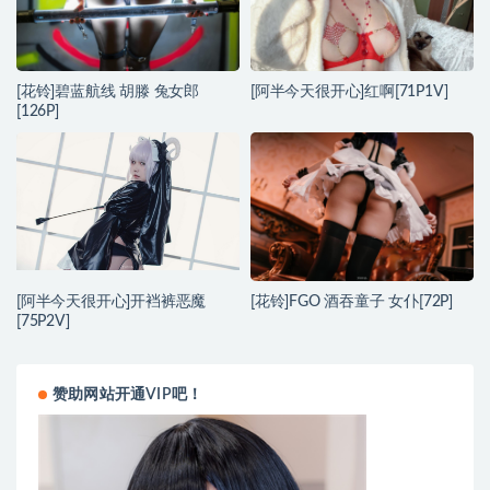
[花铃]碧蓝航线 胡滕 兔女郎
[阿半今天很开心]红啊[71P1V]
[126P]
[阿半今天很开心]开裆裤恶魔
[花铃]FGO 酒吞童子 女仆[72P]
[75P2V]
赞助网站开通VIP吧！