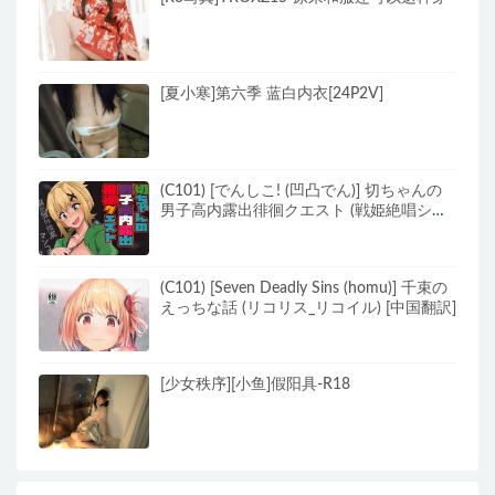
[夏小寒]第六季 蓝白内衣[24P2V]
(C101) [でんしこ! (凹凸でん)] 切ちゃんの
男子高内露出徘徊クエスト (戦姫絶唱シン
フォギア) [中国翻訳]
(C101) [Seven Deadly Sins (homu)] 千束の
えっちな話 (リコリス_リコイル) [中国翻訳]
[少女秩序][小鱼]假阳具-R18