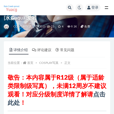
登录
全部
[水淼aqua]爱宕
COSPLAY写真
2021-10-22
4
9.1K
免费
详情介绍
评论建议
常见问题
当前位置：
首页
COSPLAY写真
正文
敬告：本内容属于R12级（属于适龄
类限制级写真）
，
未满12周岁不建议
观看
！对应分级制度详情了解请
点击
此处
！