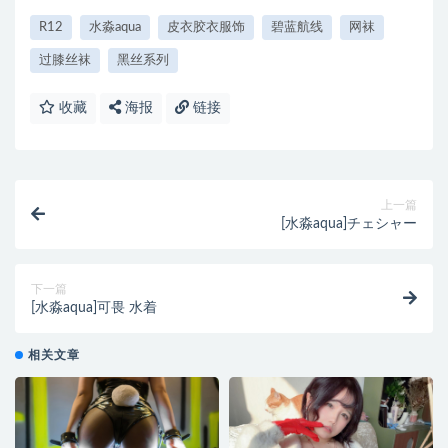
R12
水淼aqua
皮衣胶衣服饰
碧蓝航线
网袜
过膝丝袜
黑丝系列
收藏
海报
链接
上一篇
[水淼aqua]チェシャー
下一篇
[水淼aqua]可畏 水着
相关文章