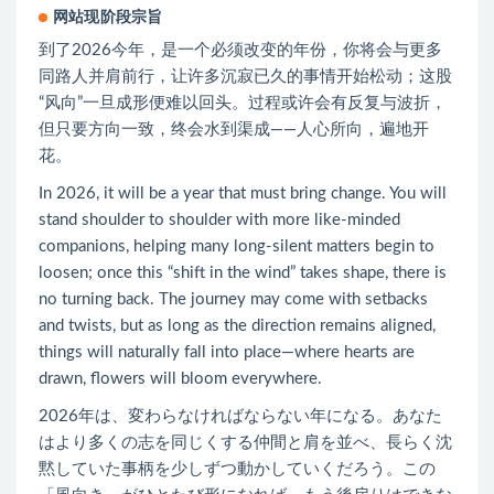
网站现阶段宗旨
到了2026今年，是一个必须改变的年份，你将会与更多
同路人并肩前行，让许多沉寂已久的事情开始松动；这股
“风向”一旦成形便难以回头。过程或许会有反复与波折，
但只要方向一致，终会水到渠成——人心所向，遍地开
花。
In 2026, it will be a year that must bring change. You will
stand shoulder to shoulder with more like-minded
companions, helping many long-silent matters begin to
loosen; once this “shift in the wind” takes shape, there is
no turning back. The journey may come with setbacks
and twists, but as long as the direction remains aligned,
things will naturally fall into place—where hearts are
drawn, flowers will bloom everywhere.
2026年は、変わらなければならない年になる。あなた
はより多くの志を同じくする仲間と肩を並べ、長らく沈
黙していた事柄を少しずつ動かしていくだろう。この