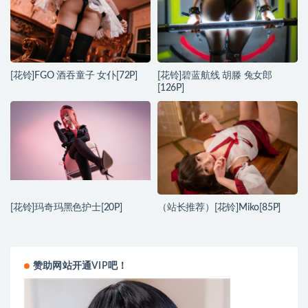
[花铃]FGO 酒吞童子 女仆[72P]
[花铃]碧蓝航线 胡滕 兔女郎
[126P]
[花铃]玛奇玛黑色护士[20P]
（站长推荐）[花铃]Miko[85P]
赞助网站开通VIP吧！