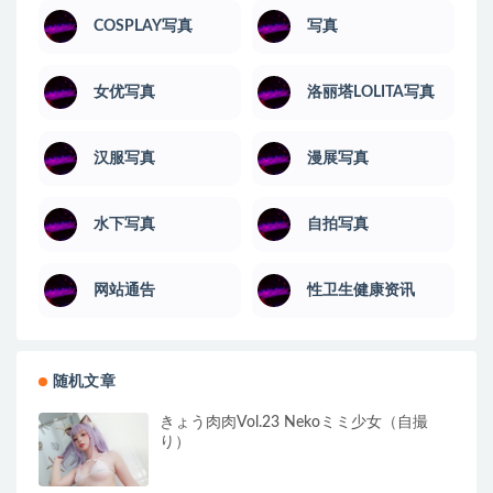
COSPLAY写真
写真
女优写真
洛丽塔LOLITA写真
汉服写真
漫展写真
水下写真
自拍写真
网站通告
性卫生健康资讯
随机文章
きょう肉肉Vol.23 Nekoミミ少女（自撮
り）