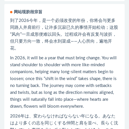
网站现阶段宗旨
到了2026今年，是一个必须改变的年份，你将会与更多
同路人并肩前行，让许多沉寂已久的事情开始松动；这股
“风向”一旦成形便难以回头。过程或许会有反复与波折，
但只要方向一致，终会水到渠成——人心所向，遍地开
花。
In 2026, it will be a year that must bring change. You will
stand shoulder to shoulder with more like-minded
companions, helping many long-silent matters begin to
loosen; once this “shift in the wind” takes shape, there is
no turning back. The journey may come with setbacks
and twists, but as long as the direction remains aligned,
things will naturally fall into place—where hearts are
drawn, flowers will bloom everywhere.
2026年は、変わらなければならない年になる。あなた
はより多くの志を同じくする仲間と肩を並べ、長らく沈