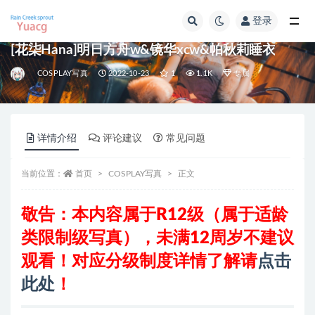
登录
全部
[花柒Hana]明日方舟w&镜华xcw&帕秋莉睡衣
COSPLAY写真
2022-10-23
1
1.1K
专属
详情介绍
评论建议
常见问题
当前位置：
首页
COSPLAY写真
正文
敬告：本内容属于R12级（属于适龄
类限制级写真）
，
未满12周岁不建议
观看
！对应分级制度详情了解请
点击
此处
！