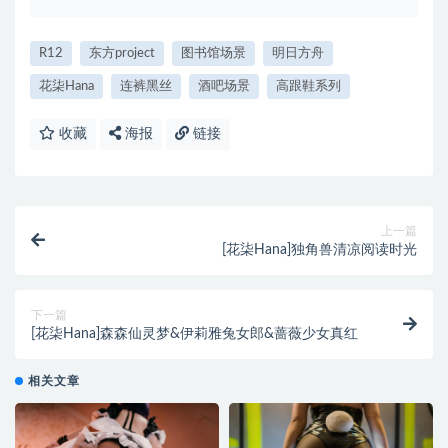
R12
东方project
图书馆场景
明日方舟
花柒Hana
连裤黑丝
酒吧场景
高跟鞋系列
收藏
海报
链接
上一篇
[花柒Hana]独角兽清凉阅读时光
下一篇
[花柒Hana]森森仙灵梦&伊莉雅兔女郎&蔷薇少女真红
相关文章