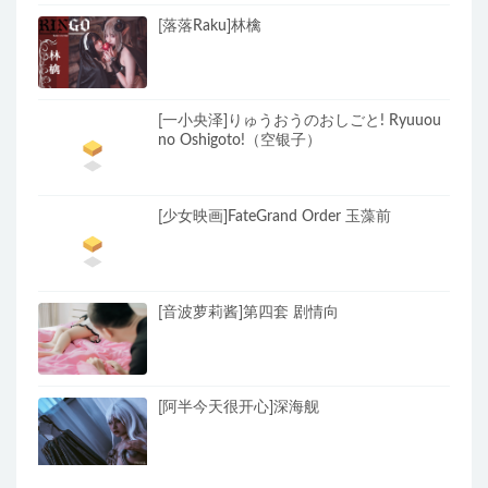
[落落Raku]林檎
[一小央泽]りゅうおうのおしごと! Ryuuou
no Oshigoto!（空银子）
[少女映画]FateGrand Order 玉藻前
[音波萝莉酱]第四套 剧情向
[阿半今天很开心]深海舰