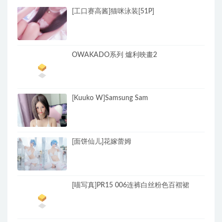
[工口赛高酱]猫咪泳装[51P]
OWAKADO系列 爐利映畫2
[Kuuko W]Samsung Sam
[面饼仙儿]花嫁蕾姆
[喵写真]PR15 006连裤白丝粉色百褶裙