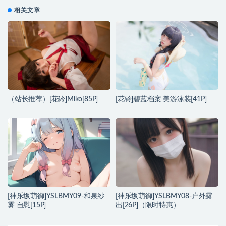
相关文章
（站长推荐）[花铃]Miko[85P]
[花铃]碧蓝档案 美游泳装[41P]
[神乐坂萌御]YSLBMY09-和泉纱
[神乐坂萌御]YSLBMY08-户外露
雾 自慰[15P]
出[26P]（限时特惠）