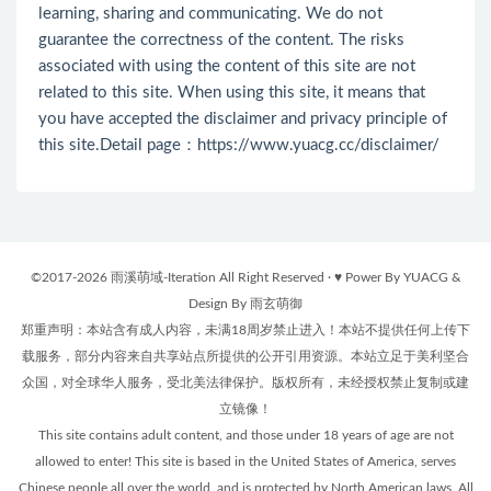
learning, sharing and communicating. We do not
guarantee the correctness of the content. The risks
associated with using the content of this site are not
related to this site. When using this site, it means that
you have accepted the disclaimer and privacy principle of
this site.Detail page：
https://www.yuacg.cc/disclaimer/
©2017-2026 雨溪萌域-Iteration All Right Reserved · ♥ Power By YUACG &
Design By 雨玄萌御
郑重声明：本站含有成人内容，未满18周岁禁止进入！本站不提供任何上传下
载服务，部分内容来自共享站点所提供的公开引用资源。本站立足于美利坚合
众国，对全球华人服务，受北美法律保护。版权所有，未经授权禁止复制或建
立镜像！
This site contains adult content, and those under 18 years of age are not
allowed to enter! This site is based in the United States of America, serves
Chinese people all over the world, and is protected by North American laws. All