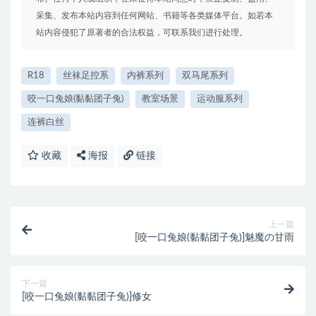
采集、发布本站内容到任何网站、书籍等各类媒体平台。如若本
站内容侵犯了原著者的合法权益，可联系我们进行处理。
R18
丝袜足控系
内裤系列
双马尾系列
咬一口兔娘(黏黏团子兔)
教室场景
运动服系列
连裤白丝
收藏
海报
链接
上一篇
[咬一口兔娘(黏黏团子兔)]魅魔の甘雨
下一篇
[咬一口兔娘(黏黏团子兔)]修女