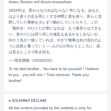
drawn, flowers will bloom everywhere.
2026年は、変わらなければならない年になる。あなた
はより多くの志を同じくする仲間と肩を並べ、長らく沈
黙していた事柄を少しずつ動かしていくだろう。この
「風向き」がひとたび形になれば、もう後戻りはできな
い。道のりには揺り戻しや波乱もあるかもしれないが、
向かう先が一致していれば、やがて物事は水の流れのよ
うに自然と整っていく――人の心が向かうところに、花
は至るところで咲き誇る。
——雨玄萌御（20260103）
To my best brother：You have to be yourself！I believe
in you，you will win！Time observer. Thank you
brother!
SOLEMNLY DECLARE
All the content provided by this website is only for