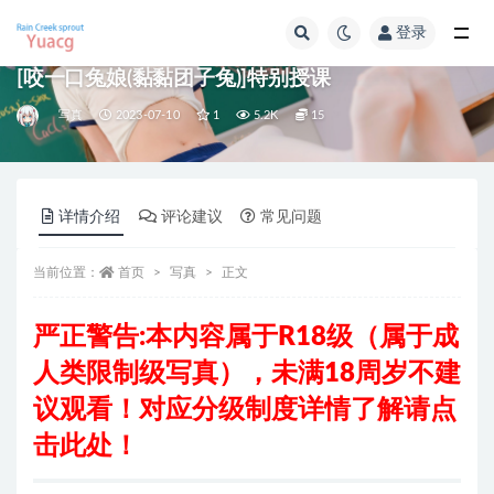
登录
全部
[咬一口兔娘(黏黏团子兔)]特别授课
写真
2023-07-10
1
5.2K
15
详情介绍
评论建议
常见问题
当前位置：
首页
写真
正文
严正警告:本内容属于R18级
（属于成
人类限制级写真），
未满18周岁不建
议观看！对应分级制度详情了解请
点
击此处
！