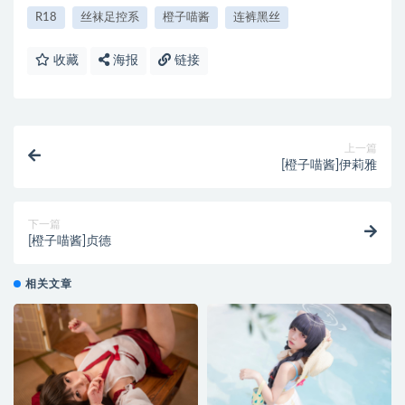
R18
丝袜足控系
橙子喵酱
连裤黑丝
收藏
海报
链接
上一篇
[橙子喵酱]伊莉雅
下一篇
[橙子喵酱]贞德
相关文章