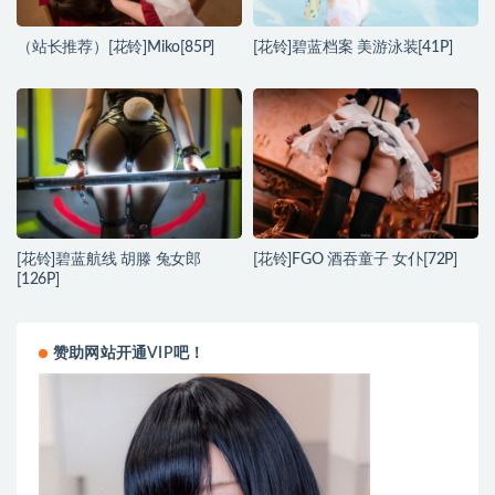
（站长推荐）[花铃]Miko[85P]
[花铃]碧蓝档案 美游泳装[41P]
[花铃]碧蓝航线 胡滕 兔女郎
[花铃]FGO 酒吞童子 女仆[72P]
[126P]
赞助网站开通VIP吧！