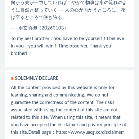
向かう先が一致していれば、やがて物事は水の流れのよ
うに自然と整っていく――人の心が向かうところに、花
は至るところで咲き誇る。
——雨玄萌御（20260103）
To my best brother：You have to be yourself！I believe
in you，you will win！Time observer. Thank you
brother!
SOLEMNLY DECLARE
All the content provided by this website is only for
learning, sharing and communicating. We do not
guarantee the correctness of the content. The risks
associated with using the content of this site are not
related to this site. When using this site, it means that
you have accepted the disclaimer and privacy principle of
this site.Detail page：
https://www.yuacg.cc/disclaimer/