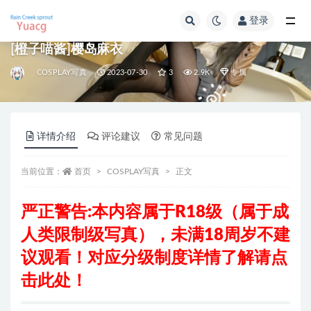
登录
全部
[橙子喵酱]樱岛麻衣
COSPLAY写真
2023-07-30
3
2.9K
专属
详情介绍
评论建议
常见问题
当前位置：
首页
COSPLAY写真
正文
严正警告:本内容属于R18级
（属于成
人类限制级写真），
未满18周岁不建
议观看！对应分级制度详情了解请
点
击此处
！