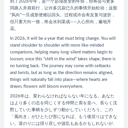
到了2026今年，是一个必须改变的年份，你将会与更多
同路人并肩前行，让许多沉寂已久的事情开始松动；这股
“风向”一旦成形便难以回头。过程或许会有反复与波折，
但只要方向一致，终会水到渠成——人心所向，遍地开
花。
In 2026, it will be a year that must bring change. You will
stand shoulder to shoulder with more like-minded
companions, helping many long-silent matters begin to
loosen; once this “shift in the wind” takes shape, there is
no turning back. The journey may come with setbacks
and twists, but as long as the direction remains aligned,
things will naturally fall into place—where hearts are
drawn, flowers will bloom everywhere.
2026年は、変わらなければならない年になる。あなた
はより多くの志を同じくする仲間と肩を並べ、長らく沈
黙していた事柄を少しずつ動かしていくだろう。この
「風向き」がひとたび形になれば、もう後戻りはできな
い。道のりには揺り戻しや波乱もあるかもしれないが、