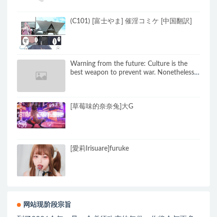
(C101) [富士やま] 催淫コミケ [中国翻訳]
Warning from the future: Culture is the
best weapon to prevent war. Nonetheless,
this island war may be unavoidable, and
when people finally wake up and realize the
cruelty of war, they will enter a new stage
[草莓味的奈奈兔]大G
of development… and then the country will
be divided into several pieces.
[愛莉Irisuare]furuke
网站现阶段宗旨