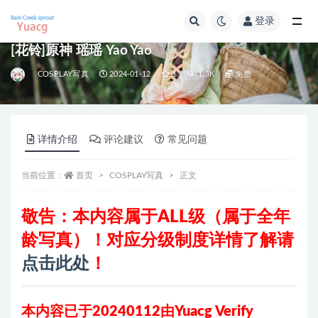
登录
全部
[花铃]原神 瑶瑶 Yao Yao
COSPLAY写真
2024-01-12
1
1.3K
免费
详情介绍
评论建议
常见问题
当前位置：
首页
COSPLAY写真
正文
敬告：本内容属于ALL级（属于全年
龄写真）！对应分级制度详情了解请
点击此处
！
本内容已于20240112由Yuacg Verify