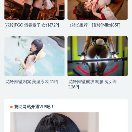
[花铃]FGO 酒吞童子 女仆[72P]
（站长推荐）[花铃]Miko[85P]
[花铃]碧蓝档案 美游泳装[41P]
[花铃]碧蓝航线 胡滕 兔女郎
[126P]
赞助网站开通VIP吧！