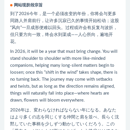
网站现阶段宗旨
到了2026今年，是一个必须改变的年份，你将会与更多
同路人并肩前行，让许多沉寂已久的事情开始松动；这股
“风向”一旦成形便难以回头。过程或许会有反复与波折，
但只要方向一致，终会水到渠成——人心所向，遍地开
花。
In 2026, it will be a year that must bring change. You will
stand shoulder to shoulder with more like-minded
companions, helping many long-silent matters begin to
loosen; once this “shift in the wind” takes shape, there is
no turning back. The journey may come with setbacks
and twists, but as long as the direction remains aligned,
things will naturally fall into place—where hearts are
drawn, flowers will bloom everywhere.
2026年は、変わらなければならない年になる。あなた
はより多くの志を同じくする仲間と肩を並べ、長らく沈
黙していた事柄を少しずつ動かしていくだろう。この