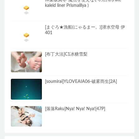
神楽坂真冬-魔法を使えないの日常(Fate
kaleid liner Prismalllya )
[まぐろ★漁船(にゃるまー。)]潜水空母 伊
401
[布丁大法]C1冰糖雪梨
[soumirai]YLOVEAIA06-破雾而生[2A]
[落落Raku]Nya! Nya! Nya![47P]