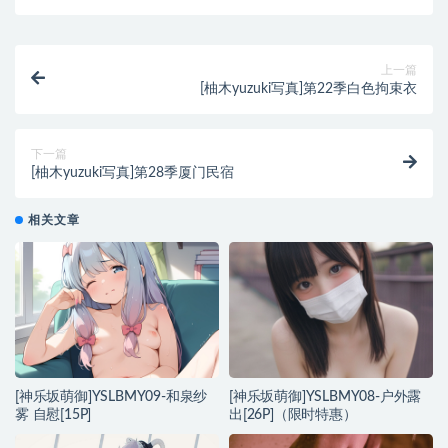
上一篇
[柚木yuzuki写真]第22季白色拘束衣
下一篇
[柚木yuzuki写真]第28季厦门民宿
相关文章
[神乐坂萌御]YSLBMY09-和泉纱
[神乐坂萌御]YSLBMY08-户外露
雾 自慰[15P]
出[26P]（限时特惠）