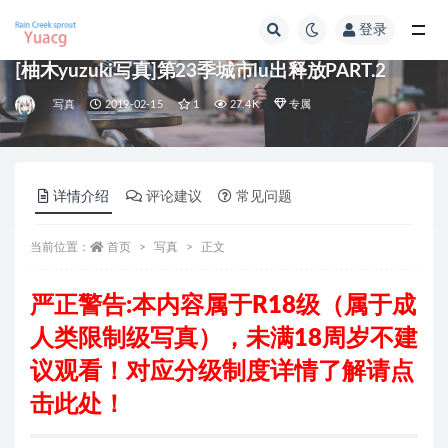
登录
全部
[柚木yuzuki写真]第23季城市lu出释放PART.2
写真
2019-02-15
1
27.4K
专属
详情介绍
评论建议
常见问题
当前位置：
首页
写真
正文
严正警告:本内容属于R18级
（属于成
人类限制级写真），
未满18周岁不建
议观看！对应分级制度详情了解请
点
击此处
！