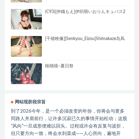
(C93)[伊織もえ]伊织萌いおりんキュバス2
[千镜映像][Senkyou_Eizou]Shimakaze岛风
桜桃喵–夏日祭
网站现阶段宗旨
到了2026今年，是一个必须改变的年份，你将会与更多
同路人并肩前行，让许多沉寂已久的事情开始松动；这股
“风向”一旦成形便难以回头。过程或许会有反复与波折，
但只要方向一致，终会水到渠成——人心所向，遍地开