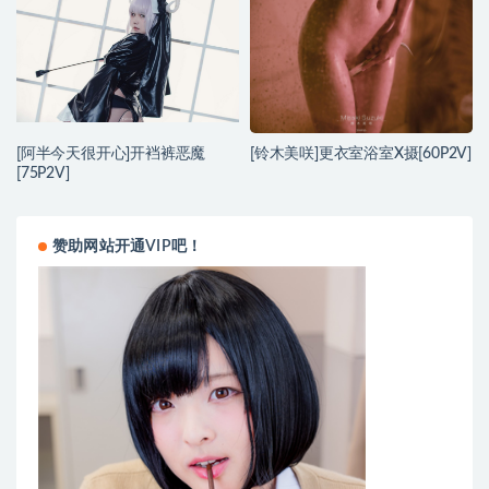
[阿半今天很开心]开裆裤恶魔
[铃木美咲]更衣室浴室X摄[60P2V]
[75P2V]
赞助网站开通VIP吧！