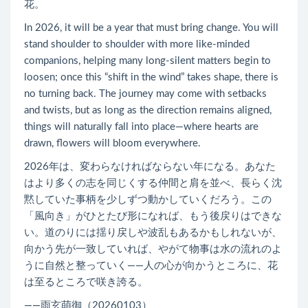
花。
In 2026, it will be a year that must bring change. You will
stand shoulder to shoulder with more like-minded
companions, helping many long-silent matters begin to
loosen; once this “shift in the wind” takes shape, there is
no turning back. The journey may come with setbacks
and twists, but as long as the direction remains aligned,
things will naturally fall into place—where hearts are
drawn, flowers will bloom everywhere.
2026年は、変わらなければならない年になる。あなた
はより多くの志を同じくする仲間と肩を並べ、長らく沈
黙していた事柄を少しずつ動かしていくだろう。この
「風向き」がひとたび形になれば、もう後戻りはできな
い。道のりには揺り戻しや波乱もあるかもしれないが、
向かう先が一致していれば、やがて物事は水の流れのよ
うに自然と整っていく――人の心が向かうところに、花
は至るところで咲き誇る。
——雨玄萌御（20260103）